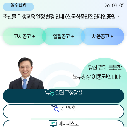
농수산과
26. 08. 05
축산물 위생교육 일정 변경 안내 (한국식품안전관리인증원 교육)
고시공고 +
입찰공고 +
채용공고 +
열린 구청장실
당신 곁에 든든한
이동권
북구청장
입니다.
열린 구청장실
공약사항
매니페스토