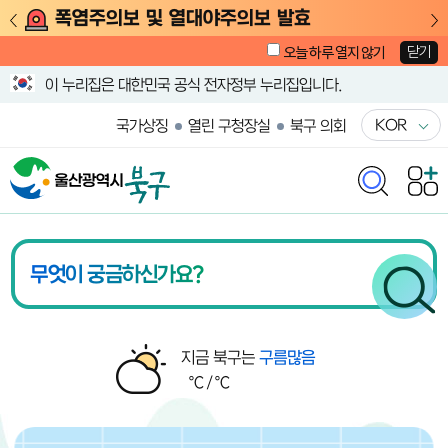
폭염주의보 및 열대야주의보 발효
닫기
오늘 하루 열지 않기
이 누리집은 대한민국 공식 전자정부 누리집입니다.
KOR
국가상징
열린 구청장실
북구 의회
울산광역시 북구청 메인화면
북구 날씨
지금 북구는
구름많음
℃ /
℃
알림존