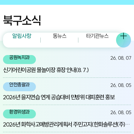
북구소식
알림사항
동뉴스
타기관뉴스
공원녹지과
26. 08. 07
신기어린이공원 물놀이장 휴장 안내(8. 7.)
안전총괄과
26. 08. 05
2026년 을지연습 연계 공습대비 민방위 대피훈련 홍보
환경위생과
26. 08. 05
2026년 화학사고예방관리계획서 주민고지(한화솔루션(주)울산2공장)