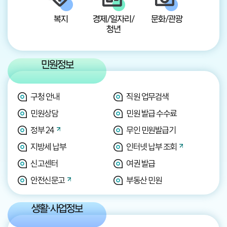
복지
경제/일자리/
문화/관광
청년
민원정보
구청 안내
직원 업무검색
민원상담
민원 발급 수수료
정부 24
무인 민원발급기
지방세 납부
인터넷 납부 조회
신고센터
여권 발급
안전신문고
부동산 민원
생활·사업정보