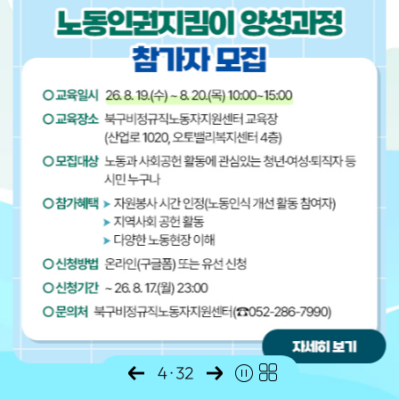
4
·
32