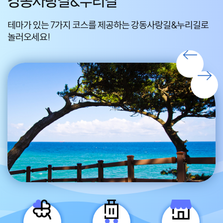
강동사랑길&누리길
테마가 있는 7가지 코스를 제공하는 강동사랑길&누리길로
편
놀러오세요!