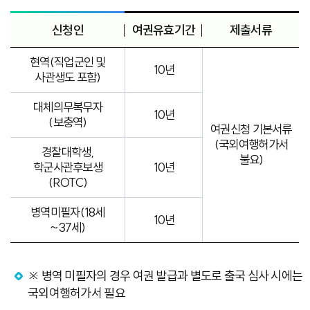
신청인
여권유효기간
제출서류
현역(직업군인 및
10년
사관생도 포함)
대체의무복무자
10년
(보충역)
여권신청 기본서류
(국외여행허가서
경찰대학생,
불요)
학군사관후보생
10년
(ROTC)
병역미필자(18세
10년
~37세)
※ 병역 미필자의 경우 여권 발급과 별도로 출국 심사 시에는
국외여행허가서 필요