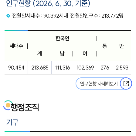
인구현황 (2026. 6. 30. 기준)
전월말세대수 : 90,392세대 전월말인구수 : 213,772명
한국인
세대수
통
반
계
남
여
90,454
213,685
111,316
102,369
276
2,593
인구현황 자세히보기
행정조직
기구