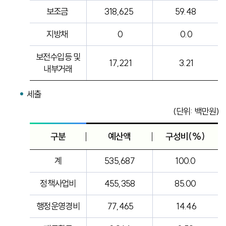
보조금
318,625
59.48
지방채
0
0.0
보전수입등 및
17,221
3.21
내부거래
세출
(단위: 백만원)
구분
예산액
구성비(%)
계
535,687
100.0
정책사업비
455,358
85.00
행정운영경비
77,465
14.46