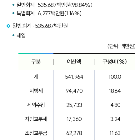
일반회계 : 535,687백만원(98.84%)
특별회계 : 6,277백만원(1.16%)
일반회계
: 535,687백만원
세입
(단위: 백만원)
구분
예산액
구성비(%)
계
541,964
100.0
지방세
94,470
18.64
세외수입
25,733
4.80
지방교부세
17,360
3.24
조정교부금
62,278
11.63