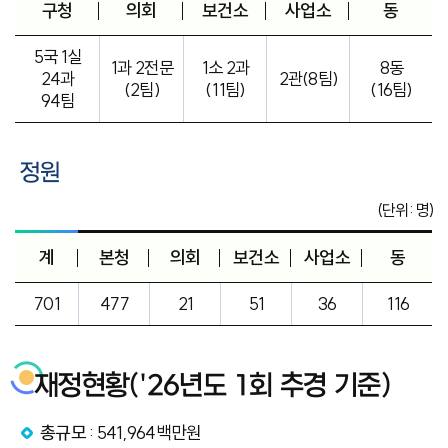
구청
의회
보건소
사업소
동
5국 1실
1과 2전문
1소 2과
8동
24과
2관(8팀)
(2팀)
(11팀)
(16팀)
94팀
정원
(단위: 명)
계
본청
의회
보건소
사업소
동
701
477
21
51
36
116
재정현황('26년도 1회 추경 기준)
총규모
: 541,964백만원