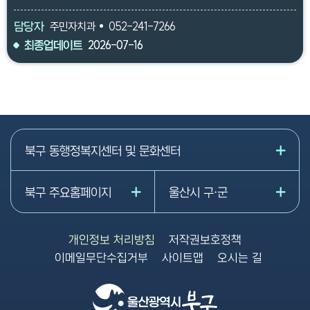
담당자
주민자치과
052-241-7266
최종업데이트
최종업데이트
2026-07-16
2026-07-16
북구 동행정복지센터 및 문화센터
북구 주요홈페이지
울산시 구·군
개인정보 처리방침
저작권보호정책
이메일무단수집거부
사이트맵
오시는 길