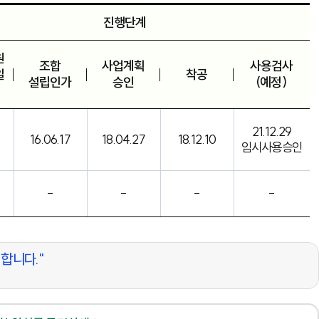
진행단계
원
조합
사업계획
사용검사
일
착공
설립인가
승인
(예정)
21.12.29
16.06.17
18.04.27
18.12.10
임시사용승인
-
-
-
-
합니다."