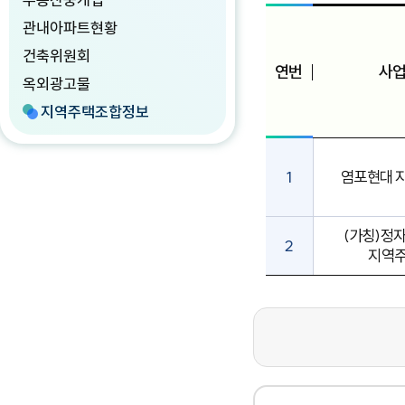
관내아파트현황
건축위원회
연번
사
옥외광고물
지역주택조합정보
1
염포현대 
(가칭)정
2
지역