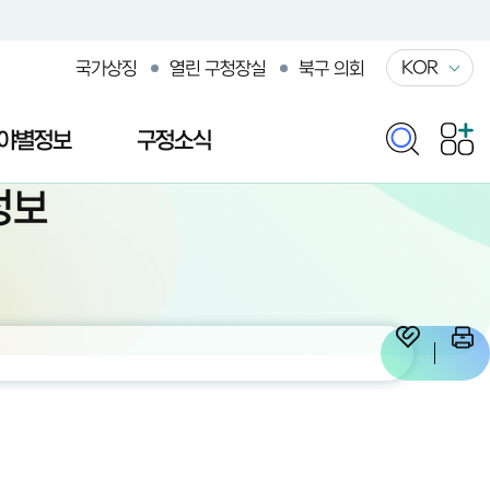
KOR
국가상징
열린 구청장실
북구 의회
야별정보
구정소식
정보