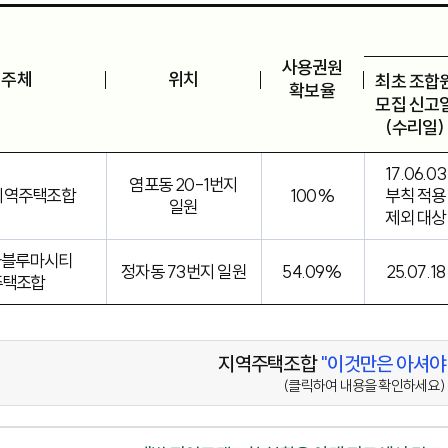
사용권원
업주체
위치
최초 조합
확보율
모집 신고
(수리일)
17.06.03
염포동 20-1번지
지역주택조합
100%
부칙 적용
일원
제외 대상
자블루마시티
정자동 73번지 일원
54.09%
25.07.18
주택조합
지역주택조합
"이것만은 아셔야 
(클릭하여 내용을 확인하세요)