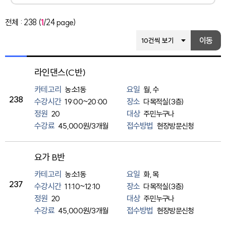
전체 : 238 (
1
/24 page)
리스트 갯수 선택
이동
라인댄스(C반)
카테고리
요일
농소1동
월, 수
238
수강시간
장소
19:00~20:00
다목적실(3층)
정원
대상
20
주민누구나
수강료
접수방법
45,000원/3개월
현장방문신청
요가 B반
카테고리
요일
농소1동
화, 목
237
수강시간
장소
11:10~12:10
다목적실(3층)
정원
대상
20
주민누구나
수강료
접수방법
45,000원/3개월
현장방문신청