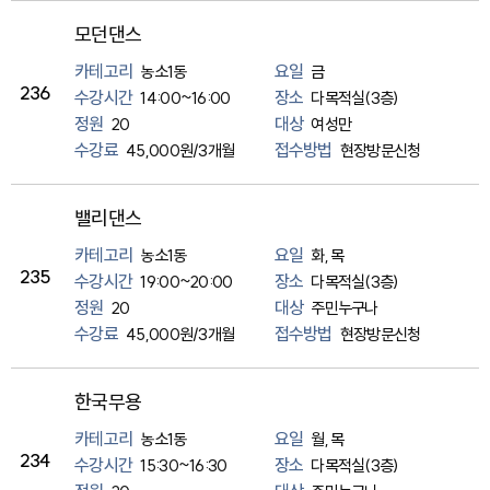
모던댄스
카테고리
요일
농소1동
금
236
수강시간
장소
14:00~16:00
다목적실(3층)
정원
대상
20
여성만
수강료
접수방법
45,000원/3개월
현장방문신청
밸리댄스
카테고리
요일
농소1동
화, 목
235
수강시간
장소
19:00~20:00
다목적실(3층)
정원
대상
20
주민누구나
수강료
접수방법
45,000원/3개월
현장방문신청
한국무용
카테고리
요일
농소1동
월, 목
234
수강시간
장소
15:30~16:30
다목적실(3층)