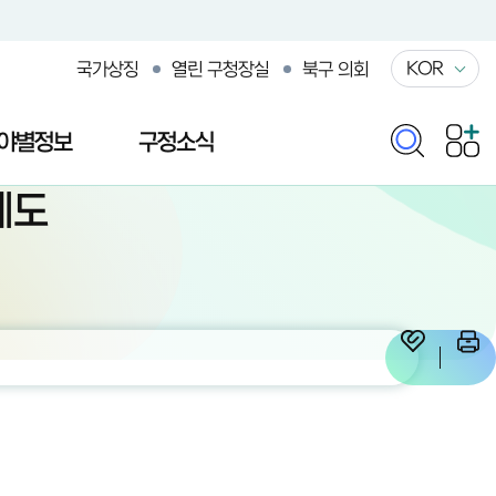
KOR
국가상징
열린 구청장실
북구 의회
야별정보
구정소식
제도