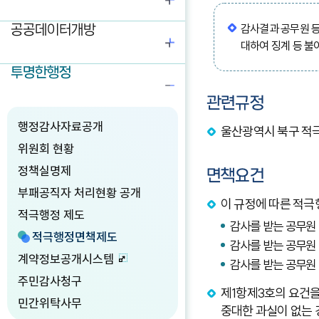
공공데이터개방
감사결과 공무원 등
대하여 징계 등 불
투명한행정
관련규정
행정감사자료공개
울산광역시 북구 적극
위원회 현황
정책실명제
면책요건
부패공직자 처리현황 공개
이 규정에 따른 적극
적극행정 제도
감사를 받는 공무원 
적극행정면책제도
감사를 받는 공무원
계약정보공개시스템
감사를 받는 공무원 
주민감사청구
제1항제3호의 요건을
민간위탁사무
중대한 과실이 없는 