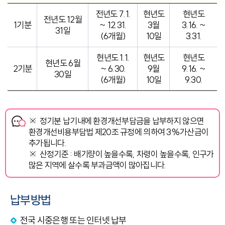
전년도 7.1.
현년도
현년도
전년도 12월
1기분
~ 12.31.
3월
3.16. ~
31일
(6개월)
10일
3.31.
현년도 1.1.
현년도
현년도
현년도 6월
2기분
~ 6.30.
9월
9.16. ~
30일
(6개월)
10일
9.30.
※ 정기분 납기내에 환경개선부담금을 납부하지 않으면
환경개선비용부담법 제20조 규정에 의하여 3%가산금이
추가됩니다.
※ 산정기준 : 배기량이 높을수록, 차령이 높을수록, 인구가
많은 지역에 살수록 부과금액이 많아집니다.
납부방법
전국 시중은행 또는 인터넷 납부