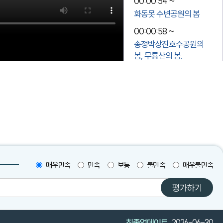
00:00:54 ~
화동못 수변공원의 봄
00:00:58 ~
송정박상진호수공원의
봄, 무룡산의 봄.
00:01:05 ~
어린이날 큰잔치(북구청
광장)
00:01:15 ~
울산쇠부리축제
(달천철장 제례의식,
북구청사 내)
매우만족
만족
보통
불만족
매우불만족
00:01:27 ~
모듈화산업단지,
평가하기
매곡산업단지,
자동차부품기술연구소,
중산산업단지,
최종업데이트
2026-06-30