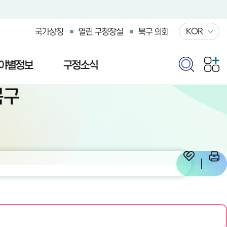
KOR
국가상징
열린 구청장실
북구 의회
야별정보
구정소식
북구