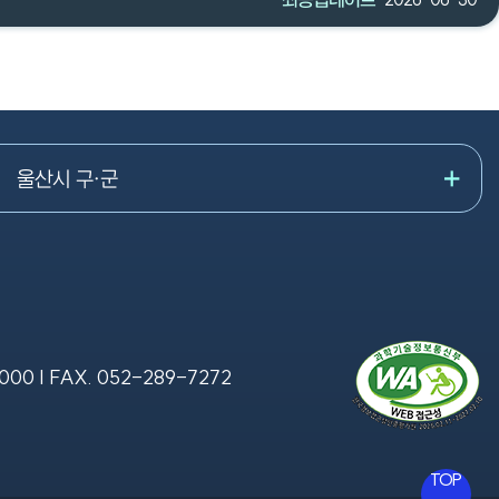
이화일반산업단지,
00:01:40 ~
이예로, 오토밸리로
00:01:48 ~
현대자동차(수출 선적
장면)
울산시 구·군
00:02:00 ~
강동 산하해변, 강동
야외물놀이장
00:02:12 ~
우가항 해양레저체험
00:02:16 ~
7000
| FAX.
052-289-7272
강동 화암주상절리
00:02:23 ~
어물동 마애여래좌상
TOP