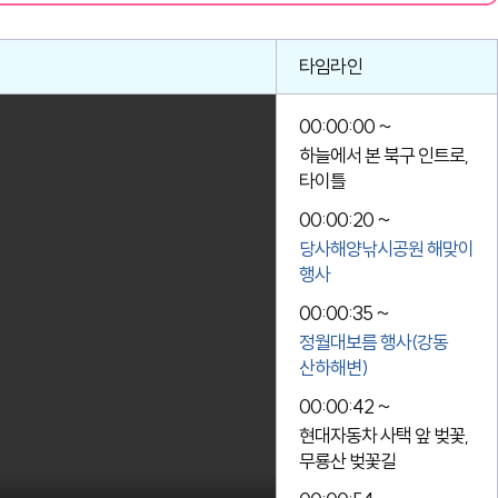
타임라인
00:00:00 ~
하늘에서 본 북구 인트로,
타이틀
00:00:20 ~
당사해양낚시공원 해맞이
행사
00:00:35 ~
정월대보름 행사(강동
산하해변)
00:00:42 ~
현대자동차 사택 앞 벚꽃,
무룡산 벚꽃길