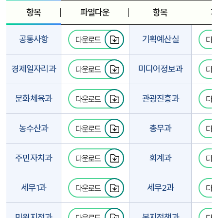
항목
파일다운
항목
파
공통사항
기획예산실
다운로드
다
경제일자리과
미디어정보과
다운로드
다
문화체육과
관광진흥과
다운로드
다
농수산과
총무과
다운로드
다
주민자치과
회계과
다운로드
다
세무1과
세무2과
다운로드
다
민원지적과
복지정책과
다운로드
다