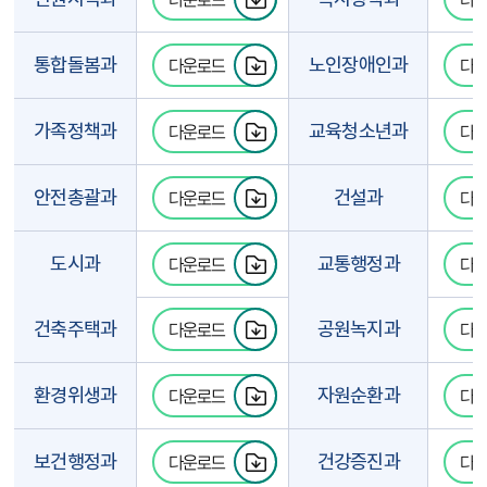
통합돌봄과
노인장애인과
다운로드
다
가족정책과
교육청소년과
다운로드
다
안전총괄과
건설과
다운로드
다
도시과
교통행정과
다운로드
다
건축주택과
공원녹지과
다운로드
다
환경위생과
자원순환과
다운로드
다
보건행정과
건강증진과
다운로드
다