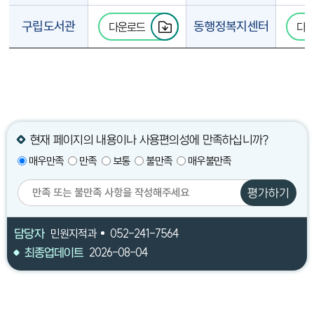
구립도서관
동행정복지센터
다운로드
다
현재 페이지의 내용이나 사용편의성에 만족하십니까?
매우만족
만족
보통
불만족
매우불만족
평가하기
담당자
민원지적과
052-241-7564
최종업데이트
2026-08-04