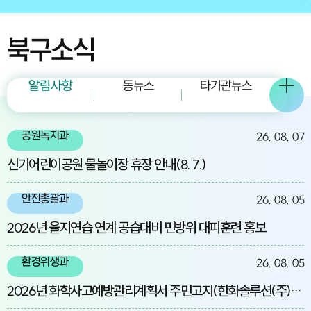
북구소식
알림사항
동뉴스
타기관뉴스
공원녹지과
26. 08. 07
신기어린이공원 물놀이장 휴장 안내(8. 7.)
안전총괄과
26. 08. 05
2026년 을지연습 연계 공습대비 민방위 대피훈련 홍보
환경위생과
26. 08. 05
2026년 화학사고예방관리계획서 주민고지(한화솔루션(주)울산2공장)