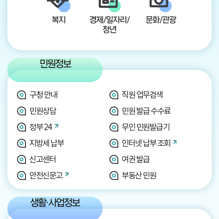
복지
경제/일자리/
문화/관광
청년
민원정보
구청 안내
직원 업무검색
민원상담
민원 발급 수수료
정부 24
무인 민원발급기
지방세 납부
인터넷 납부 조회
신고센터
여권 발급
안전신문고
부동산 민원
생활·사업정보