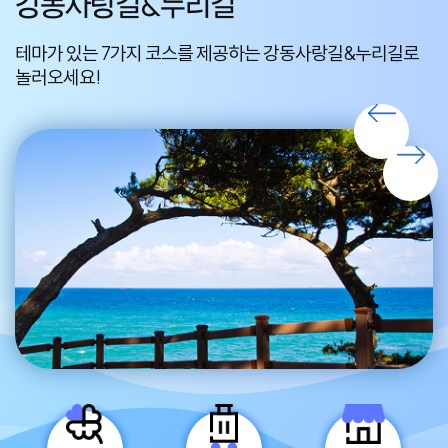
강동사랑길&누리길
테마가 있는 7가지 코스를 제공하는 강동사랑길&누리길로
편
놀러오세요!