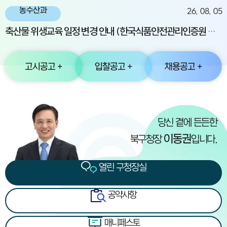
농수산과
26. 08. 05
축산물 위생교육 일정 변경 안내 (한국식품안전관리인증원 교육)
고시공고 +
입찰공고 +
채용공고 +
열린 구청장실
당신 곁에 든든한
이동권
북구청장
입니다.
열린 구청장실
공약사항
매니페스토