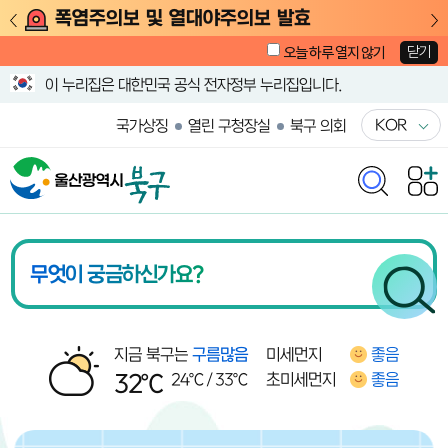
폭염주의보 및 열대야주의보 발효
닫기
오늘 하루 열지 않기
이 누리집은 대한민국 공식 전자정부 누리집입니다.
KOR
국가상징
열린 구청장실
북구 의회
울산광역시 북구청 메인화면
지금 북구는
구름많음
북구 날씨
미세먼지
좋음
32℃
24
℃ /
33
℃
초미세먼지
좋음
알림존