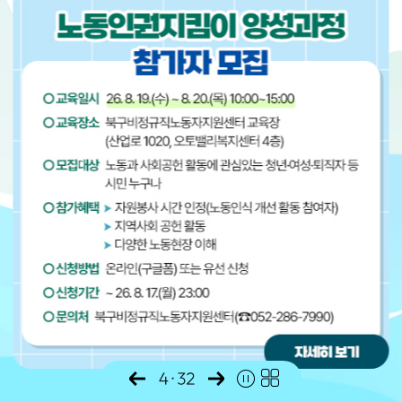
4
·
32