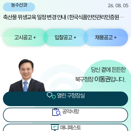
농수산과
26. 08. 05
축산물 위생교육 일정 변경 안내 (한국식품안전관리인증원 교육)
고시공고 +
입찰공고 +
채용공고 +
열린 구청장실
당신 곁에 든든한
이동권
북구청장
입니다.
열린 구청장실
공약사항
매니페스토