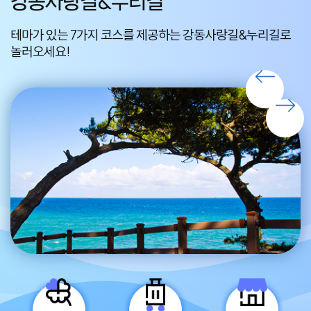
강동사랑길&누리길
테마가 있는 7가지 코스를 제공하는 강동사랑길&누리길로
편
놀러오세요!