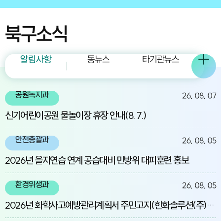
북구소식
알림사항
동뉴스
타기관뉴스
공원녹지과
26. 08. 07
신기어린이공원 물놀이장 휴장 안내(8. 7.)
안전총괄과
26. 08. 05
2026년 을지연습 연계 공습대비 민방위 대피훈련 홍보
환경위생과
26. 08. 05
2026년 화학사고예방관리계획서 주민고지(한화솔루션(주)울산2공장)