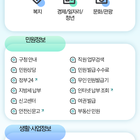
복지
경제/일자리/
문화/관광
청년
민원정보
구청 안내
직원 업무검색
민원상담
민원 발급 수수료
정부 24
무인 민원발급기
지방세 납부
인터넷 납부 조회
신고센터
여권 발급
안전신문고
부동산 민원
생활·사업정보