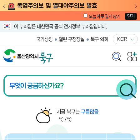
폭염주의보 및 열대야주의보 발효
닫기
오늘 하루 열지 않기
이 누리집은 대한민국 공식 전자정부 누리집입니다.
KOR
국가상징
열린 구청장실
북구 의회
울산광역시 북구청 메인화면
북구 날씨
지금 북구는
구름많음
℃ /
℃
알림존