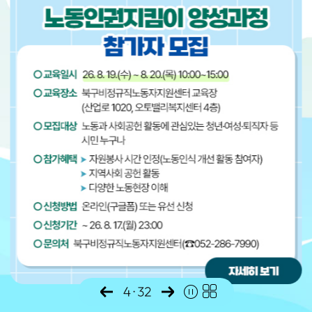
4
·
32