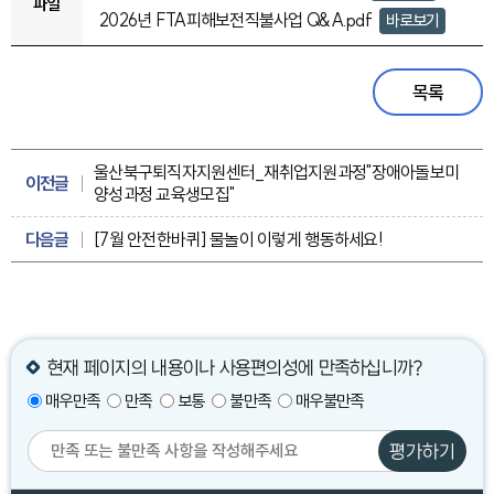
파일
2026년 FTA피해보전직불사업 Q&A.pdf
바로보기
목록
울산북구퇴직자지원센터_재취업지원과정"장애아돌보미
이전글
양성과정 교육생모집"
다음글
[7월 안전한바퀴] 물놀이 이렇게 행동하세요!
현재 페이지의 내용이나 사용편의성에 만족하십니까?
매우만족
만족
보통
불만족
매우불만족
평가하기