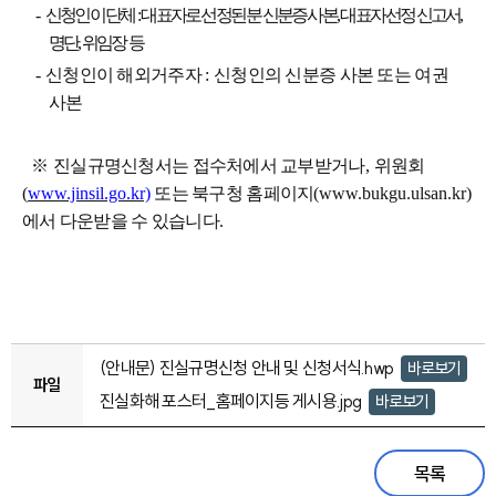
-
신청인이 단체
:
대표자로 선정된 분 신분증 사본
,
대표자 선정 신고서
,
명단
,
위임장 등
-
신청인이 해외거주자
:
신청인의 신분증 사본 또는 여권
사본
※
진실규명신청서는 접수처에서 교부받거나
,
위원회
(
www.jinsil.go.kr)
또는 북구청 홈페이지
(www.bukgu.ulsan.kr)
에서 다운받을 수 있습니다
.
(안내문) 진실규명신청 안내 및 신청서식.hwp
바로보기
파일
진실화해 포스터_홈페이지등 게시용.jpg
바로보기
목록