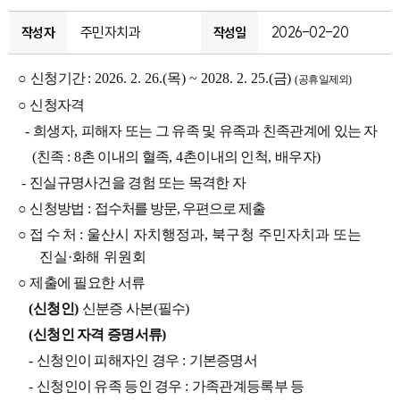
주민자치과
2026-02-20
작성자
작성일
○
신청
기간
: 2026. 2. 26.(
목
) ~ 2028. 2. 25.(
금
)
(
공휴일제외
)
○
신청자격
-
희생자
,
피해자 또는 그 유족 및 유족과 친족관계에 있는 자
(
친족
: 8
촌 이내의 혈족
, 4
촌이내의 인척
,
배우자
)
-
진실규명사건을 경험 또는 목격한 자
○
신청방법
:
접수처를 방문
,
우편으로 제출
○
접 수 처
: 울산시 자치행정과, 북구청 주민자치과
또는
진실
·
화해 위원회
○
제출에 필요한 서류
(
신청인
)
신분증 사본
(
필수
)
(
신청인 자격 증명서류
)
-
신청인이 피해자인 경우
:
기본증명서
-
신청인이 유족 등인 경우
:
가족관계등록부 등