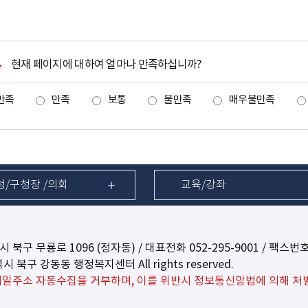
현재 페이지에 대하여 얼마나 만족하십니까?
만족
만족
보통
불만족
매우불만족
청/구청장 /의회
교육/강좌
역시 북구 무룡로 1096 (정자동) / 대표전화
052-295-9001
/ 팩스번호 
광역시 북구 강동동 행정복지센터 All rights reserved.
일주소 자동수집을 거부하며, 이를 위반시 정보통신망법에 의해 처