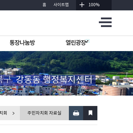
홈
사이트맵
100%
통장나눔방
열린광장
북구
강동동 행정복지센터
치회
주민자치회 자료실