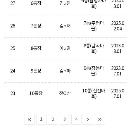
6통(남정자마
2024.0
27
6통장
김○진
을)
3.01
7통(주렴마
2025.0
26
7통장
김○태
을)
2.04
8통(달곡마
2023.0
25
8통장
이○걸
을)
9.01
9통(장등마
2023.0
24
9통장
김○하
을)
7.01
10통(신전마
2025.0
23
10통장
전O삼
을)
7.01
1
2
3
4