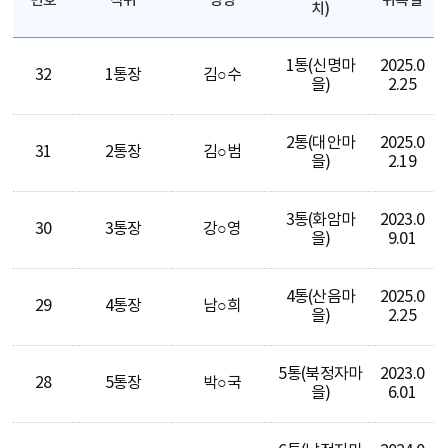
번호
직위
성명
위촉일
치)
1통(신명마
2025.0
32
1통장
김○수
을)
2.25
2통(대안마
2025.0
31
2통장
김○범
을)
2.19
3통(화암마
2023.0
30
3통장
강○영
을)
9.01
4통(산음마
2025.0
29
4통장
남○희
을)
2.25
5통(북정자마
2023.0
28
5통장
박○국
을)
6.01