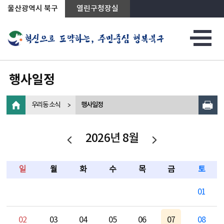
상단메뉴로 바로가기
전체메뉴로 바로가기
왼쪽메뉴로 바로가기
본문으로 바로가기
울산광역시 북구
열린구청장실
행사일정
우리동 소식
행사일정
2026년 8월
일
월
화
수
목
금
토
01
02
03
04
05
06
07
08