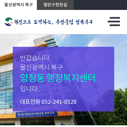
상단메뉴로 바로가기
전체메뉴로 바로가기
본문으로 바로가기
울산광역시 북구
열린구청장실
반갑습니다
울산광역시 북구
양정동 행정복지센터
입니다.
대표전화
052-241-8528