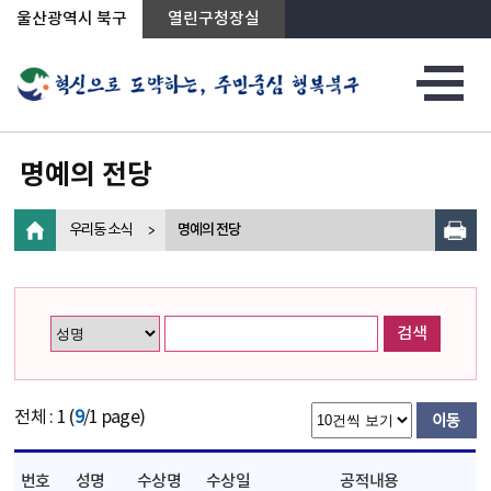
상단메뉴로 바로가기
전체메뉴로 바로가기
왼쪽메뉴로 바로가기
본문으로 바로가기
울산광역시 북구
열린구청장실
명예의 전당
우리동 소식
명예의 전당
검색
전체 : 1 (
9
/1 page)
번호
성명
수상명
수상일
공적내용