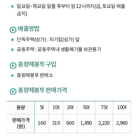
일요일~목요일 일몰 후부터 밤 12시까지(금, 토요일 배출
금지)
배출방법
단독주택(상가) : 자기집(상가) 앞
공동주택 : 공동주택내 생활폐기물 보관용기
종량제봉투 구입
종량제봉투 판매소
종량제봉투 판매가격
5ℓ
10ℓ
20ℓ
50ℓ
75ℓ
100ℓ
용량
판매가격
160
310
600
1,490
2,220
2,960
(원)