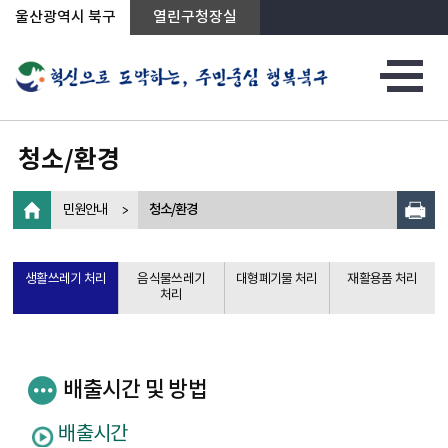
상단메뉴로 바로가기
전체메뉴로 바로가기
왼쪽메뉴로 바로가기
본문으로 바로가기
울산광역시 북구
열린구청장실
청소/환경
민원안내
청소/환경
생활쓰레기 처리
음식물쓰레기
대형폐기물 처리
재활용품 처리
처리
배출시간 및 방법
배출시간