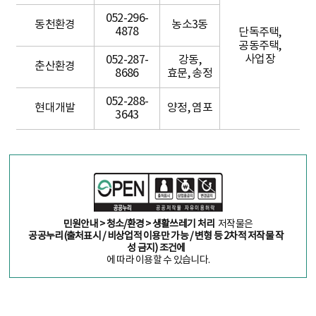
052-296-
동천환경
농소3동
4878
단독주택,
공동주택,
사업장
052-287-
강동,
춘산환경
8686
효문, 송정
052-288-
현대개발
양정, 염포
3643
민원안내 > 청소/환경 > 생활쓰레기 처리
저작물은
공공누리(출처표시 / 비상업적 이용만 가능 / 변형 등 2차적 저작물 작
성 금지) 조건에
에 따라 이용할 수 있습니다.