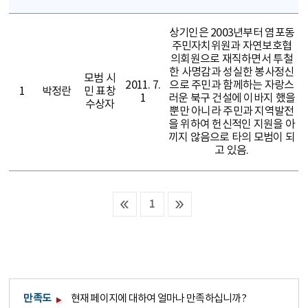
상기인은 2003년부터 염포동
주민자치위원과 자연보호협
의회원으로 재직하면서 투철
한 사명감과 성실한 봉사정신
모범 시
2011. 7.
으로 주민과 함께하는 자랑스
1
박정란
민 표창
1
러운 북구 건설에 이바지 했을
수상자
뿐만 아니라 주민과 지역발전
을 위하여 헌신적인 지원을 아
끼지 않음으로 타의 모범이 되
고 있음.
1
만족도
현재 페이지에 대하여 얼마나 만족하십니까?