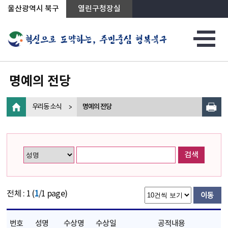
상단메뉴로 바로가기
전체메뉴로 바로가기
왼쪽메뉴로 바로가기
본문으로 바로가기
울산광역시 북구
열린구청장실
명예의 전당
우리동 소식
명예의 전당
검색
전체 : 1 (
1
/1 page)
번호
성명
수상명
수상일
공적내용