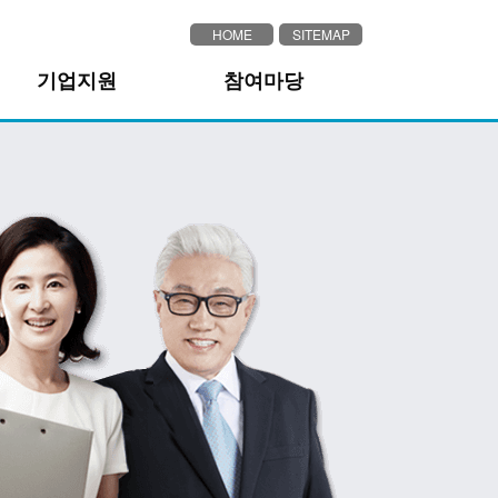
HOME
SITEMAP
기업지원
참여마당
산업단지현황
제안방
기업지원시책안내
자유게시판
기업지원해피메일
해피메일서비스신청
기업사랑지원팀활동내역
기업사랑지원팀방문신청
취약노동자 건강지원사업