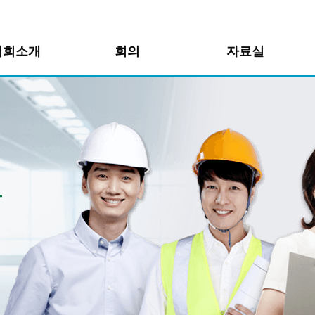
의회소개
회의
자료실
사말
노사민정협의회 운영
공지사항
개
북구 고용포럼
활동자료
언론보도자료
사진자료
는길