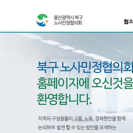
협
위원장인
지역경제발전과 일자리 창출
울산광역시 북구 노사민정협의회
위원회소
조직도
조례
찾아오시