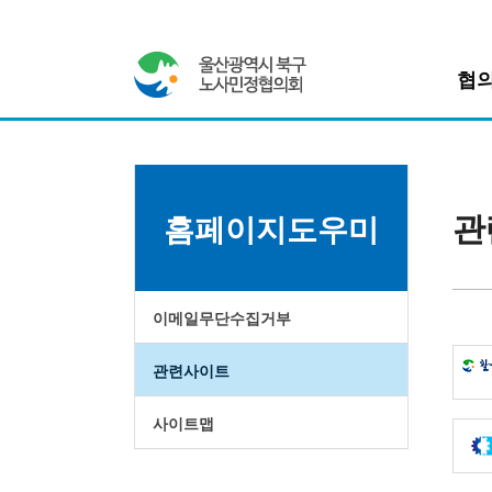
협
위원장인
지역경제발전과 일자리 창출
울산광역시 북구 노사민정협의회
위원회소
조직도
관
홈페이지도우미
조례
찾아오시
이메일무단수집거부
관련사이트
사이트맵