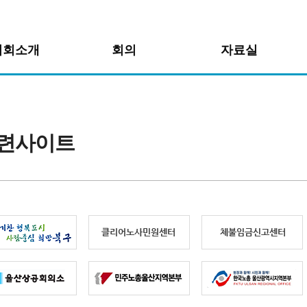
의회소개
회의
자료실
사말
노사민정협의회 운영
공지사항
개
북구 고용포럼
활동자료
련사이트
언론보도자료
사진자료
는길