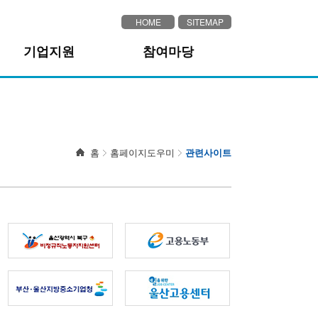
HOME
SITEMAP
기업지원
참여마당
산업단지현황
제안방
기업지원시책안내
자유게시판
기업지원해피메일
홈
홈페이지도우미
관련사이트
해피메일서비스신청
기업사랑지원팀활동내역
기업사랑지원팀방문신청
취약노동자 건강지원사업