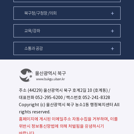
북구청/구청장 /의회
교육/강좌
소통과 공감
주소 (44229) 울산광역시 북구 호계2길 10 (호계동) /
대표전화
052-295-6200
/ 팩스번호 052-241-8328
Copyright (c) 울산광역시 북구 농소1동 행정복지센터 All
rights reserved.
홈페이지에 게시된 이메일주소 자동수집을 거부하며, 이를
위반시 정보통신망법에 의해 처벌됨을 유념하시기
바랍니다.