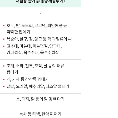
재활용 불가능(종량제봉투에)
-
호두, 밤, 도토리, 코코넛, 파인애플 등
딱딱한 껍데기
복숭아, 살구, 감, 망고 등 핵 과일류의 씨
고추대, 마늘대, 마늘껍질, 양파대,
양파껍질, 옥수수대, 옥수수껍질
조개, 소라, 전복, 꼬막, 굴 등의 패류
껍데기
게, 가재 등 갑각류 껍데기
달걀, 오리알, 메추리알, 타조알 껍데기
소, 돼지, 닭 등의 털 및 뼈다귀
녹차 등 티백, 한약 찌꺼기