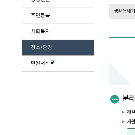
생활쓰레기
주민등록
사회복지
청소/환경
민원서식
분
재활
재활