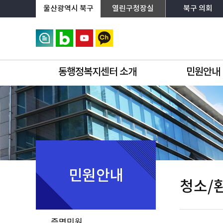
상단메뉴로 바로가기
전체메뉴로 바로가기
왼쪽메뉴로 바로가기
본문으로 바로가기
울산광역시 북구
열린구청장실
북구 의회
동행정복지센터 소개
민원안내
민원안내
청소/
증명민원