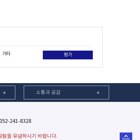
기타
평가
소통과 공감
52-241-8328
벌됨을 유념하시기 바랍니다.
top