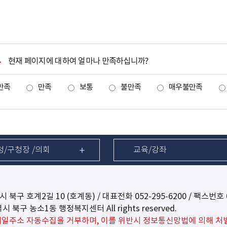
현재 페이지에 대하여 얼마나 만족하십니까?
만족
만족
보통
불만족
매우불만족
청/구청장 /의회
교육/강좌
역시 북구 호계2길 10 (호계동) / 대표전화
052-295-6200
/ 팩스번호 0
광역시 북구 농소1동 행정복지센터 All rights reserved.
일주소 자동수집을 거부하며, 이를 위반시 정보통신망법에 의해 처