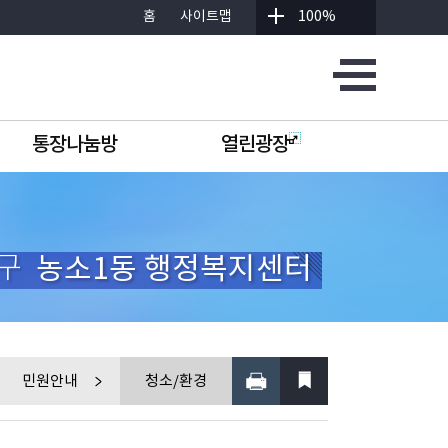
홈
사이트맵
100%
통장나눔방
열린광장
구
농소1동 행정복지센터
민원안내
청소/환경