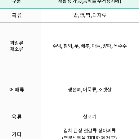
구분
재활용 가능(음식물 수거용기에)
곡 류
밥, 빵, 떡, 과자류
과일류
수박, 참외, 무, 배추, 마늘, 양파, 옥수수
채소류
어·패류
생선뼈, 어묵류, 조갯살
육 류
살코기
김치·된장·젓갈류·장아찌류
기 타
(염분성분을 최대한 제거 후)