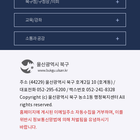
북구청/구청장 /의회
교육/강좌
소통과 공감
주소 (44229) 울산광역시 북구 호계2길 10 (호계동) /
대표전화
052-295-6200
/ 팩스번호 052-241-8328
Copyright (c) 울산광역시 북구 농소1동 행정복지센터 All
rights reserved.
홈페이지에 게시된 이메일주소 자동수집을 거부하며, 이를
위반시 정보통신망법에 의해 처벌됨을 유념하시기
바랍니다.