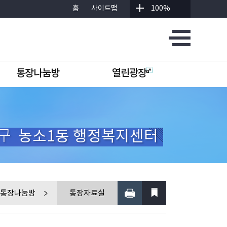
홈
사이트맵
100%
통장나눔방
열린광장
구
농소1동 행정복지센터
통장나눔방
통장자료실