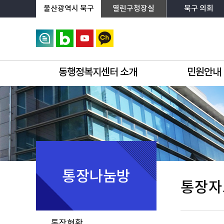
상단메뉴로 바로가기
전체메뉴로 바로가기
왼쪽메뉴로 바로가기
본문으로 바로가기
울산광역시 북구
열린구청장실
북구 의회
동행정복지센터 소개
민원안내
통장나눔방
통장자
통장현황