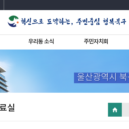
우리동 소식
주민자치회
울산광역시 북
료실