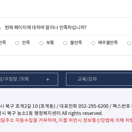
현재 페이지에 대하여 얼마나 만족하십니까?
만족
만족
보통
불만족
매우불만족
청/구청장 /의회
교육/강좌
역시 북구 호계2길 10 (호계동) / 대표전화
052-295-6200
/ 팩스번호 0
광역시 북구 농소1동 행정복지센터 All rights reserved.
일주소 자동수집을 거부하며, 이를 위반시 정보통신망법에 의해 처