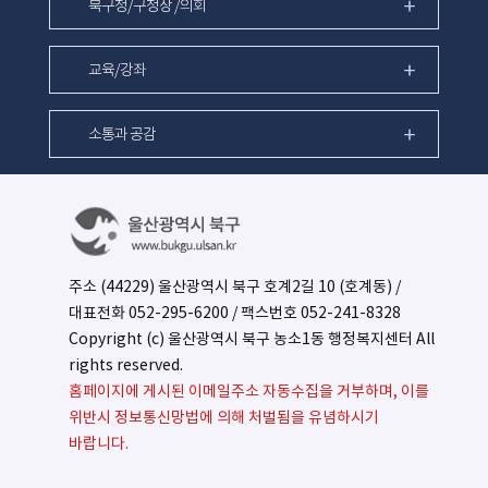
북구청/구청장 /의회
교육/강좌
소통과 공감
주소 (44229) 울산광역시 북구 호계2길 10 (호계동) /
대표전화
052-295-6200
/ 팩스번호 052-241-8328
Copyright (c) 울산광역시 북구 농소1동 행정복지센터 All
rights reserved.
홈페이지에 게시된 이메일주소 자동수집을 거부하며, 이를
위반시 정보통신망법에 의해 처벌됨을 유념하시기
바랍니다.