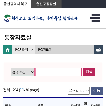
상단메뉴로 바로가기
전체메뉴로 바로가기
왼쪽메뉴로 바로가기
본문으로 바로가기
울산광역시 북구
열린구청장실
통장자료실
통장나눔방
통장자료실
검색
전체 : 294 (
11
/30 page)
이동
파