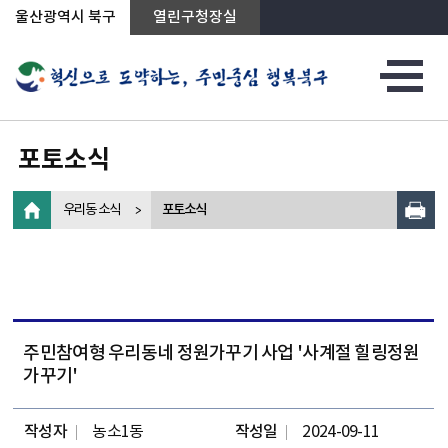
상단메뉴로 바로가기
전체메뉴로 바로가기
왼쪽메뉴로 바로가기
본문으로 바로가기
울산광역시 북구
열린구청장실
포토소식
우리동 소식
포토소식
주민참여형 우리동네 정원가꾸기 사업 '사계절 힐링정원
가꾸기'
작성자
농소1동
작성일
2024-09-11