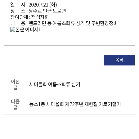
일 시 : 2020.7.21.(화)
장 소 : 당수교 인근 도로변
참여단체 : 적십자회
내 용 : 맨드라민 등 여름초화류 심기 및 주변환경정비
목록
이전
새마을회 여름초화류 심기
글
다음
농소1동 새마을회 제72주년 제헌절 가로기달기
글