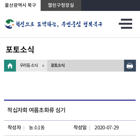
상단메뉴로 바로가기
전체메뉴로 바로가기
왼쪽메뉴로 바로가기
본문으로 바로가기
울산광역시 북구
열린구청장실
포토소식
우리동 소식
포토소식
적십자회 여름초화류 심기
작성자
농소1동
작성일
2020-07-29