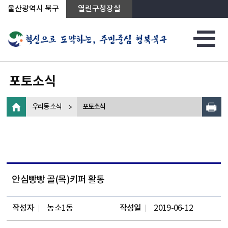
상단메뉴로 바로가기
전체메뉴로 바로가기
왼쪽메뉴로 바로가기
본문으로 바로가기
울산광역시 북구
열린구청장실
포토소식
우리동 소식
포토소식
안심빵빵 골(목)키퍼 활동
작성자
농소1동
작성일
2019-06-12