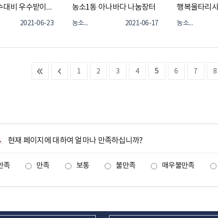
여름철 침수대비 우수받이 정비활동
농소1동 아나바다 나눔장터
2021-06-23
농소1동
2021-06-17
농소1동
1
2
3
4
5
6
7
8
현재 페이지에 대하여 얼마나 만족하십니까?
만족
만족
보통
불만족
매우불만족