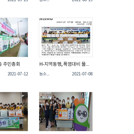
2021-09-23
농소1동
2021-08-19
동 주민총회
H-지역동행, 폭염대비 물품지원 "여름을 부탁해~" 사업 실시
2021-07-12
농소1동
2021-07-08