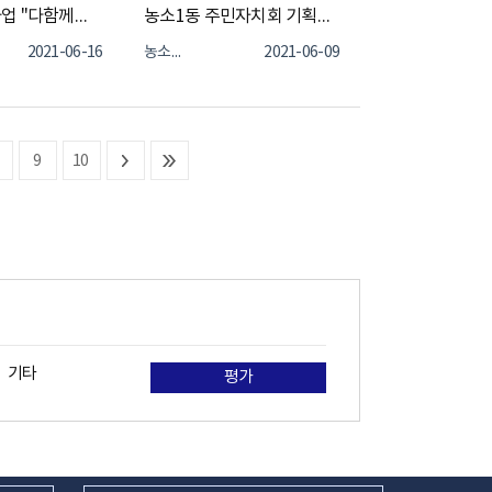
행복울타리사업 "다함께돌봐홈골" 2회차
농소1동 주민자치회 기획행정분과, 반려식물 나눔 행사 진행
2021-06-16
농소1동
2021-06-09
9
10
기타
평가