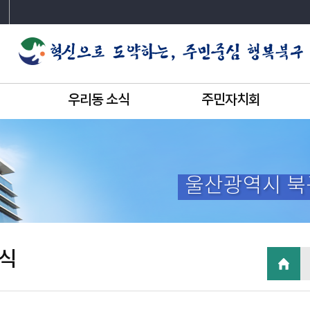
우리동 소식
주민자치회
울산광역시 북
식