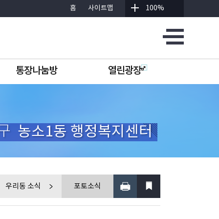
홈
사이트맵
100%
통장나눔방
열린광장
구
농소1동 행정복지센터
우리동 소식
포토소식