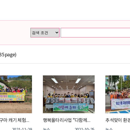
35 page)
2021년 고구마 캐기 체험행사
행복울타리사업 "다함께돌봐홈골"사업실
추석맞이 환