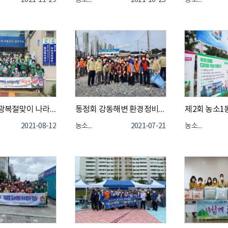
2021-11-29
농소1동
2021-10-25
농소1동
제76주년 광복절맞이 나라사랑 태극기 달기 캠페인
통정회 강동해변 환경정비 활동
제2회 농소1
2021-08-12
농소1동
2021-07-21
농소1동