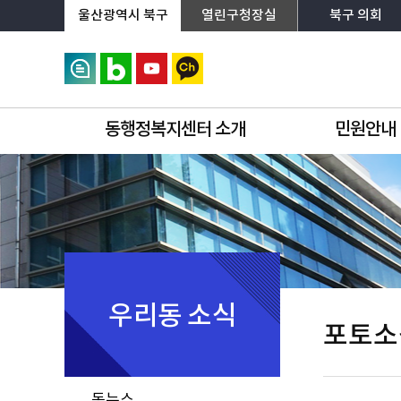
상단메뉴로 바로가기
전체메뉴로 바로가기
왼쪽메뉴로 바로가기
본문으로 바로가기
울산광역시 북구
열린구청장실
북구 의회
동행정복지센터 소개
민원안내
우리동 소식
포토소
동뉴스