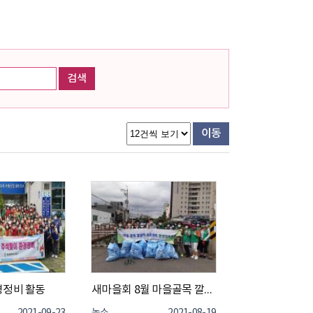
검색
이동
경정비 활동
새마을회 8월 마을골목 깔끔이 활동