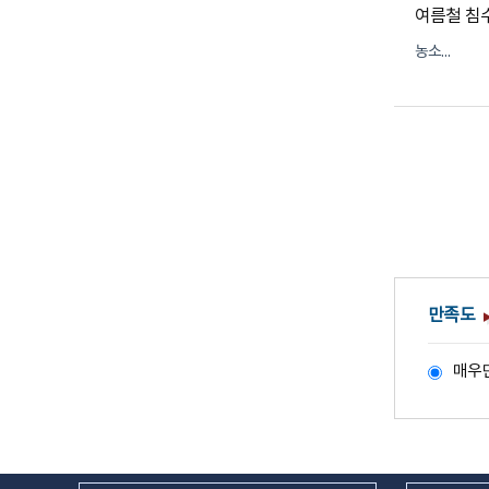
농소1동
만족도
매우