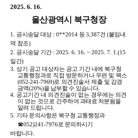
2025. 6. 16.
울산광역시 북구청장
1.
공시송달 대상
: 0**2014
등
3,387
건
(
붙임내
역 참조
)
2.
공시송달 기간
: 2025. 6. 16. ~ 2025. 7. 1.(15
일간
)
3.
상
기 공고 대상자는 공고 기간 내에 북구청
교통행정과로 직접 방문하거나
우편 및 팩스
(052-241-7969)
로 의견진술서 제출 및
감경
금액
(20%)
을 납부할 수 있습니다
.
4.
공
고기간 내 의견진술이 없는 경우에는 의견
이 없는 것으로 간주하여
과태료 처분됨을
알려 드립니다
.
5.
기타 문의사항은 북구청 교통행정과
☎
052)241-7976
로 문의하시기
바랍니다
.