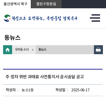
상단메뉴로 바로가기
전체메뉴로 바로가기
왼쪽메뉴로 바로가기
본문으로 바로가기
울산광역시 북구
열린구청장실
동뉴스
우리동 소식
동뉴스
주·정차 위반 과태료 사전통지서 공시송달 공고
작성자
농소1동
작성일
2025-06-17