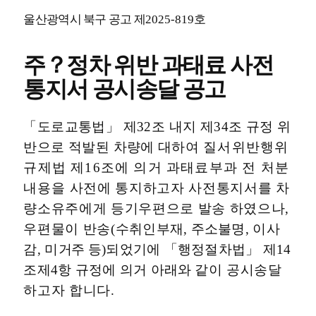
울산광역시 북구 공고 제
2025-819
호
주
？
정차 위반 과태료 사전
통지서 공시송달 공고
「
도로교통법
」
제
32
조 내지 제
34
조 규정 위
반으로 적발된 차량에
대
하여
질서위반행위
규제법 제
16
조에 의거 과태료부과 전 처
분
내용
을 사전에 통지하고자 사전통지서를 차
량소유주에게 등기우편으로 발송 하였으나
,
우편물이 반송
(
수취인부재
,
주소불명
,
이사
감
,
미
거주 등
)
되었기에
「
행정절차법
」
제
14
조제
4
항 규정에 의거 아래와
같이 공시송달
하고자 합니다
.