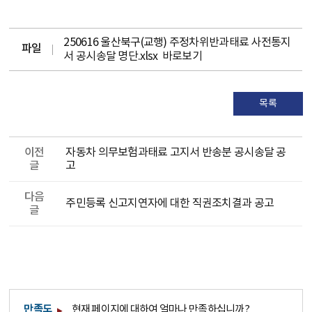
250616 울산북구(교행) 주정차위반과태료 사전통지
파일
서 공시송달 명단.xlsx
바로보기
목록
이전
자동차 의무보험과태료 고지서 반송분 공시송달 공
글
고
다음
주민등록 신고지연자에 대한 직권조치결과 공고
글
만족도
현재 페이지에 대하여 얼마나 만족하십니까?