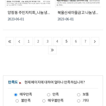
양정동 주민자치회, 나눔냉장고에 육개장 기탁
북울산새마을금고 나눔냉장고 음식꾸러미 전달
2023-06-01
2023-06-01
1
2
3
4
5
6
7
만족도
현재 페이지에 대하여 얼마나 만족하십니까?
매우만족
만족
보통
불만족
매우불만족
기타