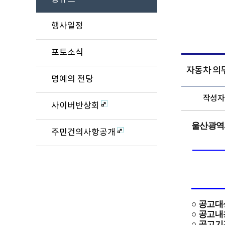
행사일정
포토소식
자동차 의
명예의 전당
작성자
사이버반상회
울산광역시
주민건의사항공개
○
공고대
○
공고내
○
공고기