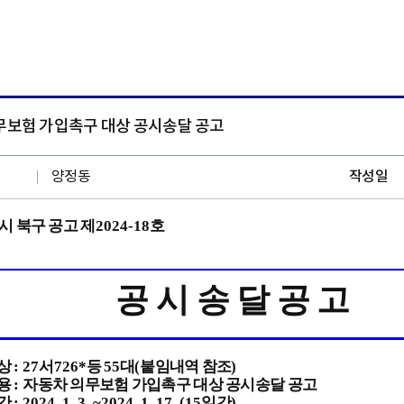
무보험 가입촉구 대상 공시송달 공고
양정동
작성일
 북구 공고 제
2024-18
호
공 시 송 달 공 고
상
: 27
서
726*
등
55
대
(
붙임내역 참조
)
용
:
자동차 의무보험 가입촉구 대상 공시송달 공고
간
: 2024. 1. 3. ~2024. 1. 17. (15
일간
)