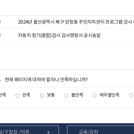
글
2024년 울산광역시 북구 양정동 주민자치센터 프로그램 강사
글
자동차 정기(종합)검사 검사명령서 공시송달
현재 페이지에 대하여 얼마나 만족하십니까?
만족
만족
보통
불만족
매우불만족
청/구청장 /의회
교육/강좌