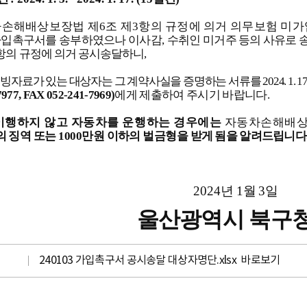
손해배상보장법 제
6
조 제
3
항의 규정에 의거 의무보험 미가
가입촉구서를 송부하였으나 이사감
,
수취인 미거주 등의 사유로 
항의 규정에 의거 공시송달하니
,
증빙자료가 있는 대상자는 그 계약사실을 증명하는 서류를
2024. 1. 17
7977, FAX 052-241-7969)
에게 제출하여 주시기 바랍니다
.
이행하지 않고 자동차를 운행하는 경우에는
자동차손해배
의 징역 또는
1000
만원 이하의 벌금형을
받게 됨을 알려드립니다
2024
년
1
월
3
일
울산광역시 북구
240103 가입촉구서 공시송달 대상자명단.xlsx
바로보기