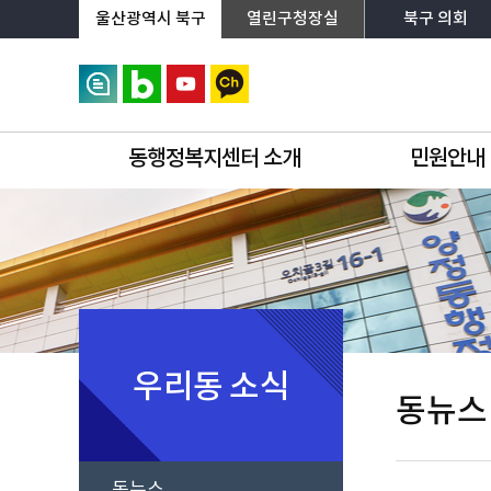
상단메뉴로 바로가기
전체메뉴로 바로가기
왼쪽메뉴로 바로가기
본문으로 바로가기
울산광역시 북구
열린구청장실
북구 의회
동행정복지센터 소개
민원안내
우리동 소식
동뉴스
동뉴스