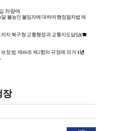
입 차량에
송달
불능인 붙임자에 대하여 행정절차법 제
.
까
지
북구청 교통행정과 교통지도담당
(
☎
상보장법
제
46
조 제
2
항의 규정에 의거
1
년
.
청장