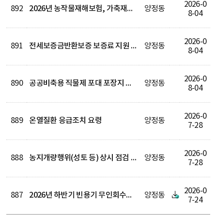
2026-0
892
2026년 농작물재해보험, 가축재해보험 가입지역 및 가입기간 안내
양정동
8-04
2026-0
891
전세보증금반환보증 보증료 지원 안내
양정동
8-04
2026-0
890
공공비축용 직물제 포대 포장지 변경 알림
양정동
8-04
2026-0
889
온열질환 응급조치 요령
양정동
7-28
2026-0
888
농지개량행위(성토 등) 상시 점검 및 관리 강화
양정동
7-28
2026-0
887
2026년 하반기 빈용기 무인회수기 구매지원 사업 홍보
양정동
7-24