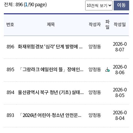
전체 : 896 (
1
/90 page)
이동
파
번호
제목
작성자
작성일
일
2026-0
896
화재위험경보 '심각' 단계 발령에 따른 냉방기기 화재예방 홍보
양정동
8-07
2026-0
895
「그랑라크 에일린의 뜰」장애인 특별공급 기관추천 대상자 모집
양정동
8-06
2026-0
894
울산광역시 북구 청년 (기초) 실태조사
양정동
8-05
2026-0
893
「2026년 어린이·청소년 안전문화 그림 공모전」홍보
양정동
8-04