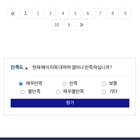
1
2
3
4
5
6
7
8
9
10
만족도
현재 페이지에 대하여 얼마나 만족하십니까?
매우만족
만족
보통
불만족
매우불만족
기타
평가