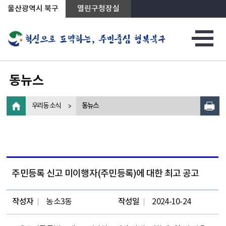
상단메뉴로 바로가기
전체메뉴로 바로가기
왼쪽메뉴로 바로가기
본문으로 바로가기
울산광역시 북구
열린구청장실
동뉴스
우리동 소식
동뉴스
주민등록 신고 미이행자(주민등록)에 대한 최고 공고
작성자
농소3동
작성일
2024-10-24