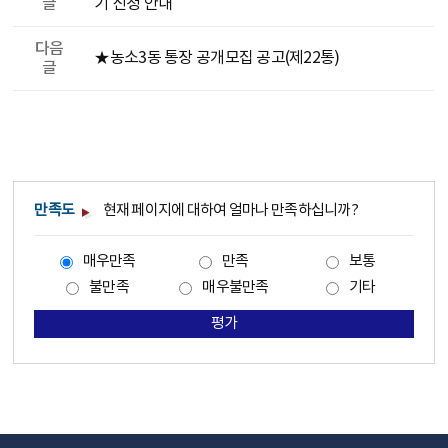
글
기 신청 안내
다음
★농소3동 통장 공개모집 공고(제22통)
글
만족도
현재 페이지에 대하여 얼마나 만족하십니까?
매우만족
만족
보통
불만족
매우불만족
기타
평가