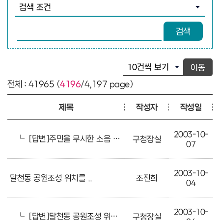
검색조건 선택
검색어 입력
검색
이동
전체 : 41965 (
4196
/4,197 page)
제목
작성자
작성일
2003-10-
┖
[답변]주민을 무시한 소음 과 분진
구청장실
07
2003-10-
달천동 공원조성 위치를 ..
조진희
04
2003-10-
┖
[답변]달천동 공원조성 위치를 ..
구청장실