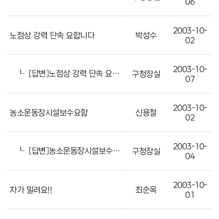
06
2003-10-
노점상 강력 단속 요합니다
박성수
02
2003-10-
┖
[답변]노점상 강력 단속 요합니다
구청장실
07
2003-10-
농소운동장시설보수요함
신용철
02
2003-10-
┖
[답변]농소운동장시설보수요함
구청장실
04
2003-10-
차가 밀려요!!
최순옥
01