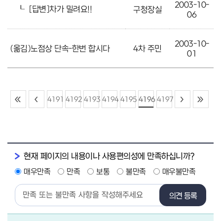
2003-10-
┖
[답변]차가 밀려요!!
구청장실
06
2003-10-
(옮김)노점상 단속-한번 합시다
4차 주민
01
4191
4192
4193
4194
4195
4196
4197
현재 페이지의 내용이나 사용편의성에 만족하십니까?
매우만족
만족
보통
불만족
매우불만족
의견 등록