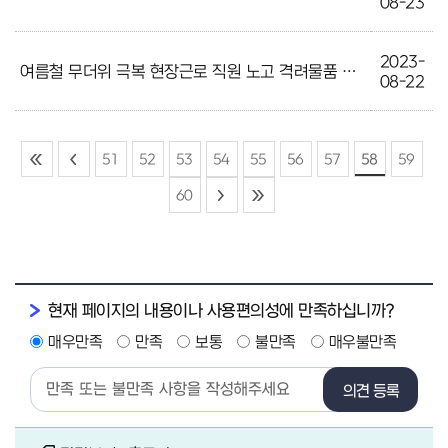
08-23
2023-
여름철 무더위 극복 현장근로 직원 노고 격려물품 구입
08-22
51
52
53
54
55
56
57
58
59
60
현재 페이지의 내용이나 사용편의성에 만족하십니까?
매우만족
만족
보통
불만족
매우불만족
의견 등록