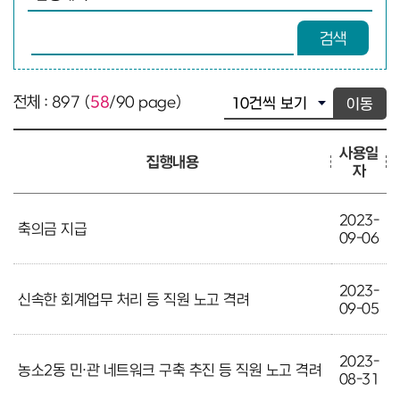
검색어 입력
검색
전체 : 897 (
58
/90 page)
이동
사용일
집행내용
자
2023-
축의금 지급
09-06
2023-
신속한 회계업무 처리 등 직원 노고 격려
09-05
2023-
농소2동 민·관 네트워크 구축 추진 등 직원 노고 격려
08-31