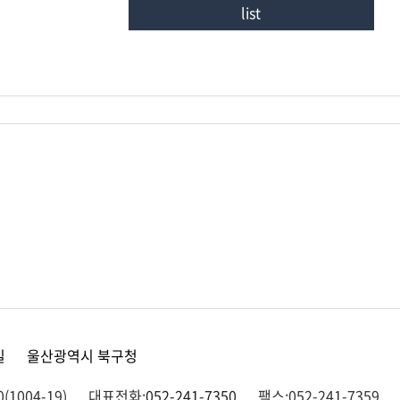
list
길
울산광역시 북구청
1004-19)
대표전화:
052-241-7350
팩스:052-241-7359