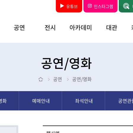
유튜브
인스타그램
공연
전시
아카데미
대관
공연/영
전시안내
강좌안내
대관규정
화
전시실
수강안내
대관절차
공연/영화
예매안내
안내
교실안내
대관양식
좌석안내
전시관람
시설안내
예절
공연
공연/영화
공연관람
예절
영화
예매안내
좌석안내
공연관