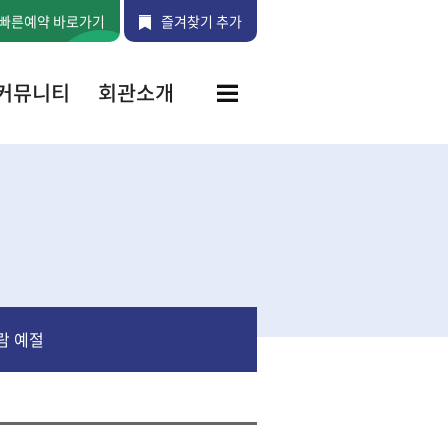
빠른예약 바로가기
즐겨찾기 추가
커뮤니티
회관소개
공지사항
인사말
언론보도
연혁
건의사항
조직구성
도
관람후기
공간안내
포토갤러
리
오시는
길
람 예절