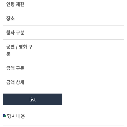
연령 제한
장소
행사 구분
공연 / 영화 구
분
금액 구분
금액 상세
list
행사내용