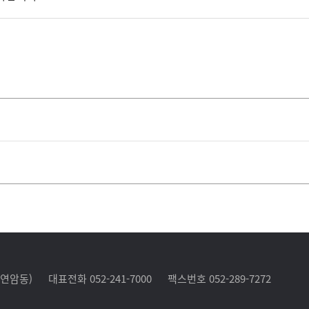
(연암동)
대표전화 052-241-7000
팩스번호 052-289-7272