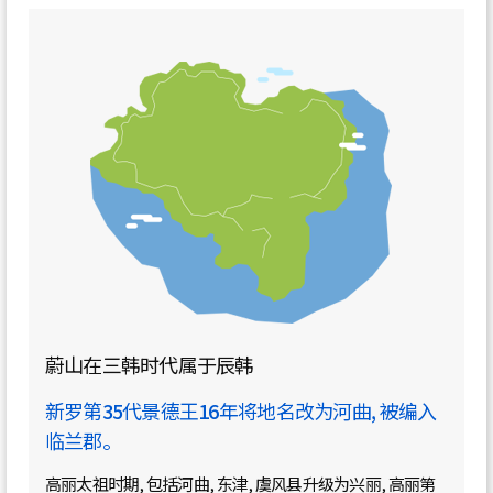
蔚山在三韩时代属于辰韩
新罗第35代景德王16年将地名改为河曲, 被编入
临兰郡。
高丽太祖时期, 包括河曲, 东津, 虞风县升级为兴丽, 高丽第