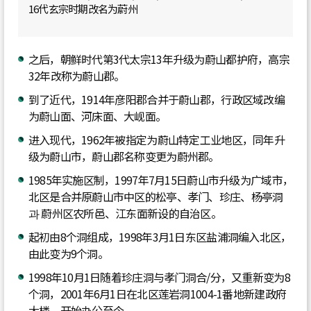
16代玄宗时期改名为蔚州
之后，朝鲜时代第3代太宗13年升级为蔚山都护府，高宗
32年改称为蔚山郡。
到了近代，1914年彦阳郡合并于蔚山郡，行政区域改编
为蔚山面、河床面、大岘面。
进入现代，1962年被指定为蔚山特定工业地区，同年升
级为蔚山市，蔚山郡名称变更为蔚州郡。
1985年实施区制，1997年7月15日蔚山市升级为广域市，
北区是合并原蔚山市中区的松亭、孝门、珍庄、杨亭洞
과 蔚州区农所邑、江东面新设的自治区。
起初由8个洞组成，1998年3月1日东区盐浦洞编入北区，
由此变为9个洞。
1998年10月1日随着珍庄洞与孝门洞合/分，又重新变为8
个洞，2001年6月1日在北区莲岩洞1004-1番地新建政府
大楼，开始办公至今