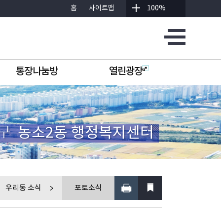
홈
사이트맵
100%
통장나눔방
열린광장
구
농소2동 행정복지센터
우리동 소식
포토소식