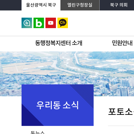
상단메뉴로 바로가기
전체메뉴로 바로가기
왼쪽메뉴로 바로가기
본문으로 바로가기
울산광역시 북구
열린구청장실
북구 의회
동행정복지센터 소개
민원안내
우리동 소식
포토소
동뉴스