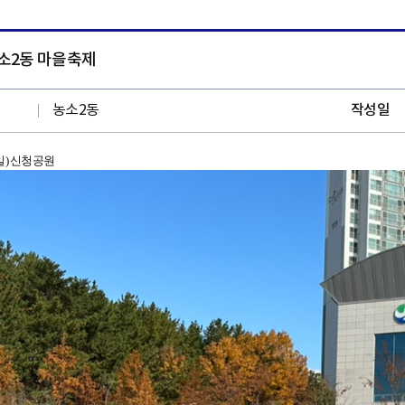
농소2동 마을축제
농소2동
작성일
.(일) 신청공원