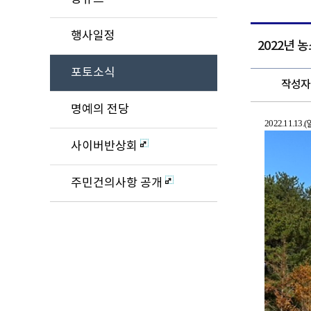
행사일정
2022년 
포토소식
작성자
명예의 전당
2022.11.13
사이버반상회
주민건의사항 공개