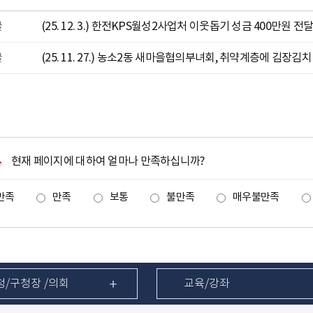
글
(25. 12. 3.) 한전KPS월성2사업처 이웃돕기 성금 400만원 전
글
(25. 11. 27.) 농소2동 새마을협의부녀회, 취약계층에 김장김치
현재 페이지에 대하여 얼마나 만족하십니까?
만족
만족
보통
불만족
매우불만족
청/구청장 /의회
교육/강좌