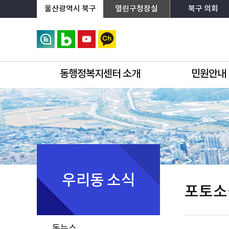
상단메뉴로 바로가기
전체메뉴로 바로가기
왼쪽메뉴로 바로가기
본문으로 바로가기
울산광역시 북구
열린구청장실
북구 의회
동행정복지센터 소개
민원안내
우리동 소식
포토소
동뉴스