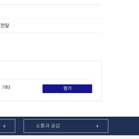
달
 전달
기타
평가
소통과 공감