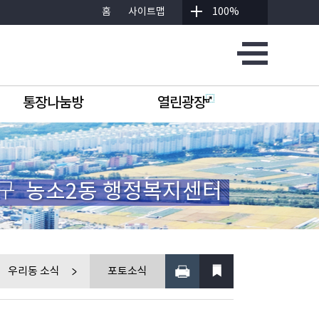
홈
사이트맵
100%
통장나눔방
열린광장
구
농소2동 행정복지센터
우리동 소식
포토소식