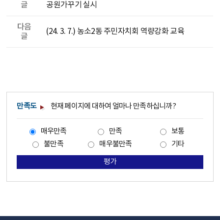
글
공원가꾸기 실시
다음
(24. 3. 7.) 농소2동 주민자치회 역량강화 교육
글
만족도
현재 페이지에 대하여 얼마나 만족하십니까?
매우만족
만족
보통
불만족
매우불만족
기타
평가