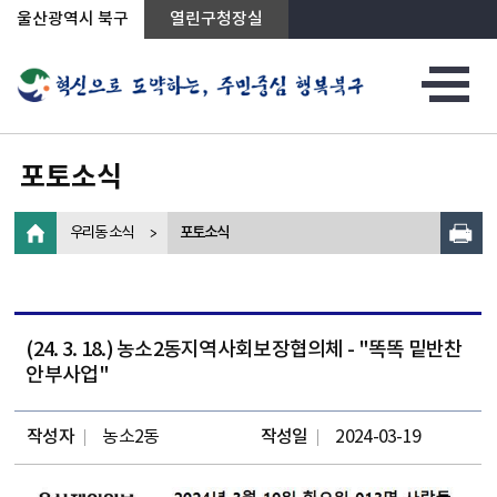
상단메뉴로 바로가기
전체메뉴로 바로가기
왼쪽메뉴로 바로가기
본문으로 바로가기
울산광역시 북구
열린구청장실
포토소식
우리동 소식
포토소식
(24. 3. 18.) 농소2동지역사회보장협의체 - "똑똑 밑반찬
안부사업"
작성자
농소2동
작성일
2024-03-19