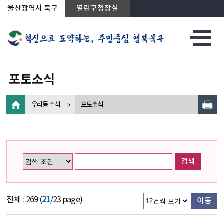
상단메뉴로 바로가기
전체메뉴로 바로가기
왼쪽메뉴로 바로가기
본문으로 바로가기
울산광역시 북구
열린구청장실
포토소식
우리동 소식
포토소식
검색
전체 : 269 (
21
/23 page)
이동