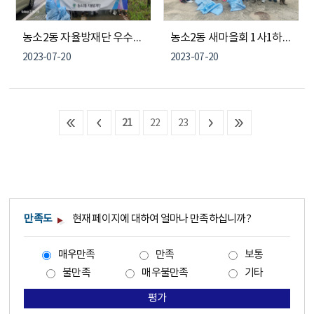
농소2동 자율방재단 우수받이 정비 및 재난예찰활동
농소2동 새마을회 1사1하천 살리기 운동
2023-07-20
2023-07-20
21
22
23
만족도
현재 페이지에 대하여 얼마나 만족하십니까?
매우만족
만족
보통
불만족
매우불만족
기타
평가