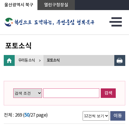
상단메뉴로 바로가기
전체메뉴로 바로가기
왼쪽메뉴로 바로가기
본문으로 바로가기
울산광역시 북구
열린구청장실
포토소식
우리동 소식
포토소식
검색
전체 : 269 (
50
/27 page)
이동