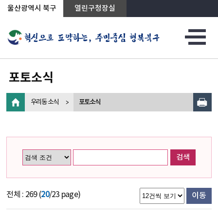
상단메뉴로 바로가기
전체메뉴로 바로가기
왼쪽메뉴로 바로가기
본문으로 바로가기
울산광역시 북구
열린구청장실
포토소식
우리동 소식
포토소식
검색
전체 : 269 (
20
/23 page)
이동