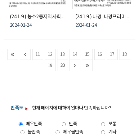
(24.1.9.) 농소2동지역사회보장협의체 - 복지사각지대 발굴 캠페인
(24.1.9.) 나경. 나경프리미엄학원 - 농소2동나눔냉장고 물품 기부
2024-01-24
2024-01-24
11
12
13
14
15
16
17
18
19
20
만족도
현재 페이지에 대하여 얼마나 만족하십니까?
매우만족
만족
보통
불만족
매우불만족
기타