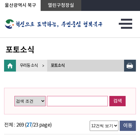
상단메뉴로 바로가기
전체메뉴로 바로가기
왼쪽메뉴로 바로가기
본문으로 바로가기
울산광역시 북구
열린구청장실
포토소식
우리동 소식
포토소식
검색
전체 : 269 (
27
/23 page)
이동