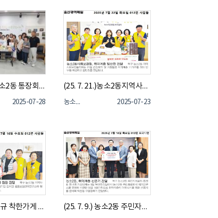
(25. 7. 23.)농소2동 통장회 "나눔냉장고 식료품 등 기부"
(25. 7. 21.)농소2동지역사회보장협의체 "똑똑 밑반찬 안부사업"
2025-07-28
농소2동
2025-07-23
(25. 7. 15.) 신규 착한가게 가입, 옳음상담교육연구소 현판 전달
(25. 7. 9.) 농소2동 주민자치회, 8개 자생단체 취약계층 냉방물품(선풍기) 전달