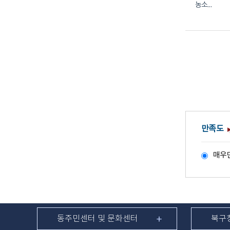
농소2동
만족도
매우
동주민센터 및 문화센터
북구