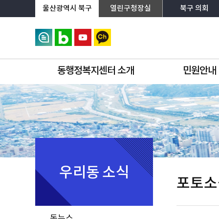
상단메뉴로 바로가기
전체메뉴로 바로가기
왼쪽메뉴로 바로가기
본문으로 바로가기
울산광역시 북구
열린구청장실
북구 의회
동행정복지센터 소개
민원안내
우리동 소식
포토소
동뉴스