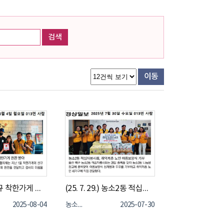
검색
이동
(25. 8. 1.) 신규 착한가게 가입, 60계치킨 울산매곡신천점 현판 전달
(25. 7. 29.) 농소2동 적십자 봉사회, 복날맞이 삼계탕, 두유 40세대 전달
2025-08-04
농소2동
2025-07-30