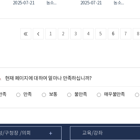
2025-07-21
농소2동
2025-07-21
농소2동
1
2
3
4
5
6
7
8
현재 페이지에 대하여 얼마나 만족하십니까?
만족
만족
보통
불만족
매우불만족
청/구청장 /의회
교육/강좌