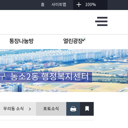
홈
사이트맵
100%
통장나눔방
열린광장
구
농소2동 행정복지센터
우리동 소식
포토소식